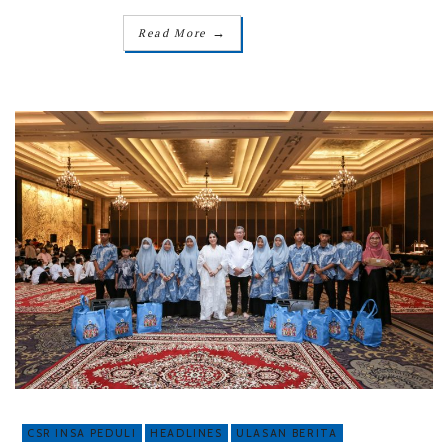
→
Read More
CSR INSA PEDULI
HEADLINES
ULASAN BERITA