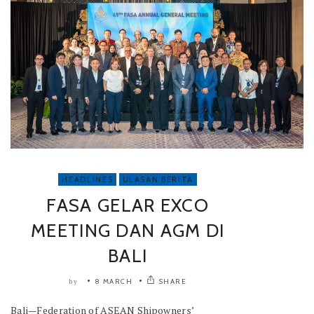
HEADLINES
ULASAN BERITA
FASA GELAR EXCO
MEETING DAN AGM DI
BALI
8 MARCH
SHARE
by
Bali—Federation of ASEAN Shipowners’