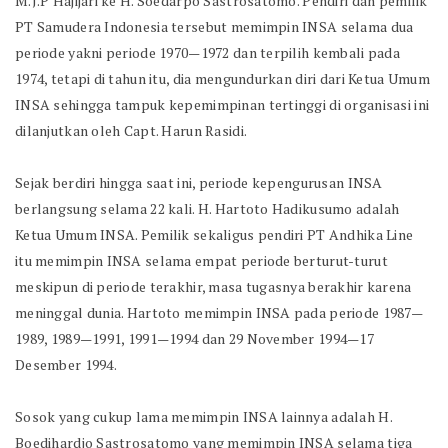
M.J.P Hajijari ke H. Soedarpo Sastrosatomo. Pendiri dan pemilik
PT Samudera Indonesia tersebut memimpin INSA selama dua
periode yakni periode 1970—1972 dan terpilih kembali pada
1974, tetapi di tahun itu, dia mengundurkan diri dari Ketua Umum
INSA sehingga tampuk kepemimpinan tertinggi di organisasi ini
dilanjutkan oleh Capt. Harun Rasidi.
Sejak berdiri hingga saat ini, periode kepengurusan INSA
berlangsung selama 22 kali. H. Hartoto Hadikusumo adalah
Ketua Umum INSA. Pemilik sekaligus pendiri PT Andhika Line
itu memimpin INSA selama empat periode berturut-turut
meskipun di periode terakhir, masa tugasnya berakhir karena
meninggal dunia. Hartoto memimpin INSA pada periode 1987—
1989, 1989—1991, 1991—1994 dan 29 November 1994—17
Desember 1994.
Sosok yang cukup lama memimpin INSA lainnya adalah H.
Boedihardjo Sastrosatomo yang memimpin INSA selama tiga