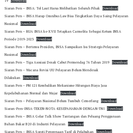
19
Download
Siaran Pers – INSA: Tol Laut Harus Melibatkan Seluruh Pihak
Download
Siaran Pers – INSA Harap Omnibus Law Bisa Tingkatkan Daya Saing Pelayaran
Nasional
Download
Siaran Pers – RUA INSA ke-XVII Tetapkan Carmelita Sebagai Ketum INSA
Periode 2019-2023
Download
Siaran Pers – Bertemu Presiden, INSA Sampaikan Isu Strategis Pelayaran
Nasional
Download
Siaran Pers – Tiga Asosiasi Desak Cabut Permendag 76 Tahun 2019
Download
Siaran Pers – Wacana Revisi UU Pelayaran Belum Mendesak
Dilakukan
Download
Siaran Pers – PM 121 Kembalikan Mekanisme Hitungan Biaya Jasa
Kepelabuhanan Normal dan Wajar
Download
Siaran Pers – Pelayaran Nasional Belum Tumbuh Cemerlang
Download
Siaran-Pers-INSA-TEKEN-NOTA-KESEPAHAMAN-DENGAN-TNI
Download
Siaran Pers – INSA Gelar Talk Show Tantangan dan Peluang Penggunaan
Bahan Bakar B20 di Industri Pelayaran
Download
Siaran Pers – INSA Soroti Pengenaan Tarif di Pelabuhan
Download