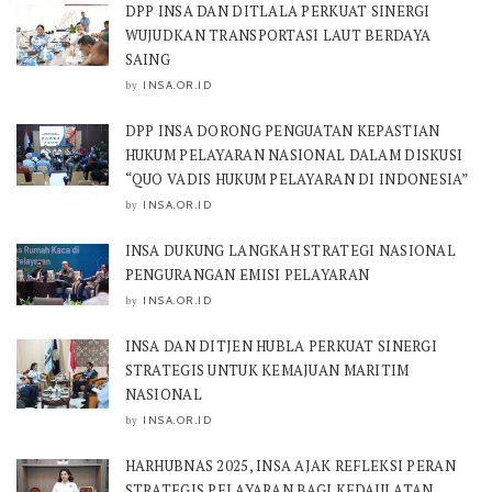
DPP INSA DAN DITLALA PERKUAT SINERGI
WUJUDKAN TRANSPORTASI LAUT BERDAYA
SAING
INSA.OR.ID
by
DPP INSA DORONG PENGUATAN KEPASTIAN
HUKUM PELAYARAN NASIONAL DALAM DISKUSI
“QUO VADIS HUKUM PELAYARAN DI INDONESIA”
INSA.OR.ID
by
INSA DUKUNG LANGKAH STRATEGI NASIONAL
PENGURANGAN EMISI PELAYARAN
INSA.OR.ID
by
INSA DAN DITJEN HUBLA PERKUAT SINERGI
STRATEGIS UNTUK KEMAJUAN MARITIM
NASIONAL
INSA.OR.ID
by
HARHUBNAS 2025, INSA AJAK REFLEKSI PERAN
STRATEGIS PELAYARAN BAGI KEDAULATAN